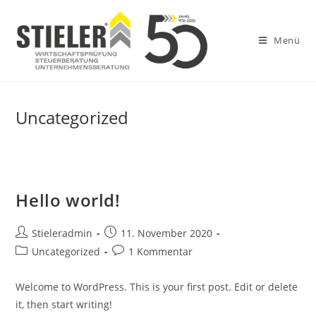
Zum
Inhalt
Menü
springen
Uncategorized
Hello world!
Beitrags-
Beitrag
Stieleradmin
11. November 2020
Autor:
veröffentlicht:
Beitrags-
Beitrags-
Uncategorized
1 Kommentar
Kategorie:
Kommentare:
Welcome to WordPress. This is your first post. Edit or delete
it, then start writing!